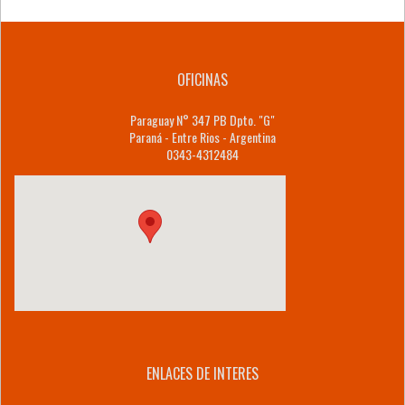
OFICINAS
Paraguay N° 347 PB Dpto. "G"
Paraná - Entre Rios - Argentina
0343-4312484
ENLACES DE INTERES