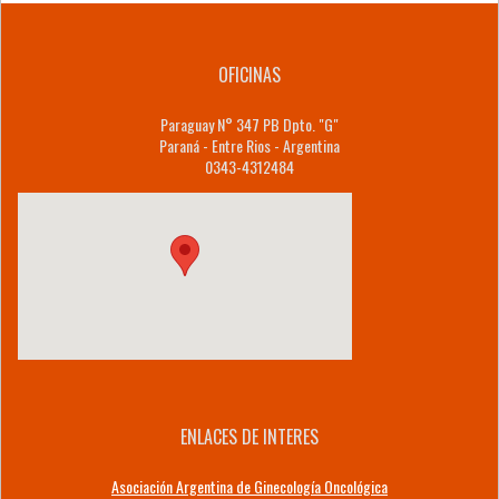
OFICINAS
Paraguay N° 347 PB Dpto. "G"
Paraná - Entre Rios - Argentina
0343-4312484
ENLACES DE INTERES
Asociación Argentina de Ginecología Oncológica